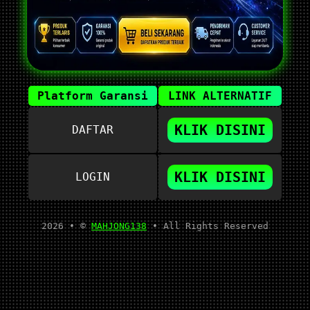
Platform Garansi
LINK ALTERNATIF
KLIK DISINI
DAFTAR
KLIK DISINI
LOGIN
2026 • ©
MAHJONG138
• All Rights Reserved